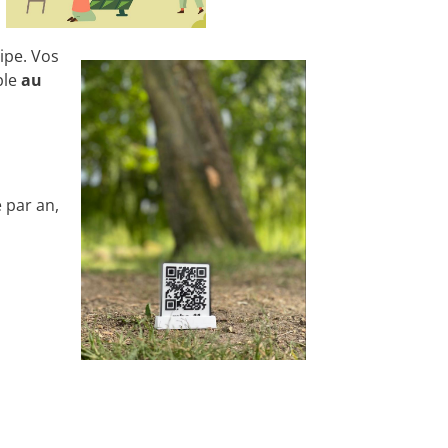
uipe. Vos
ple
au
 par an,