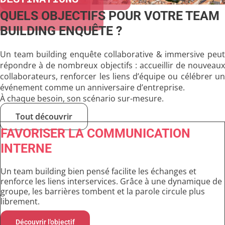
QUELS OBJECTIFS POUR VOTRE TEAM
BUILDING ENQUÊTE ?
Un
team building enquête collaborative & immersive
peu
répondre à de nombreux objectifs : accueillir de nouveaux
collaborateurs, renforcer les liens d’équipe ou
célébrer u
événement comme un
anniversaire d’entreprise
.
À chaque besoin, son scénario sur-mesure.
Tout découvrir
FAVORISER LA COMMUNICATION
INTERNE
Un team building bien pensé facilite les échanges et
renforce les liens interservices. Grâce à une dynamique de
groupe, les barrières tombent et la parole circule plus
librement.
Découvrir l'objectif