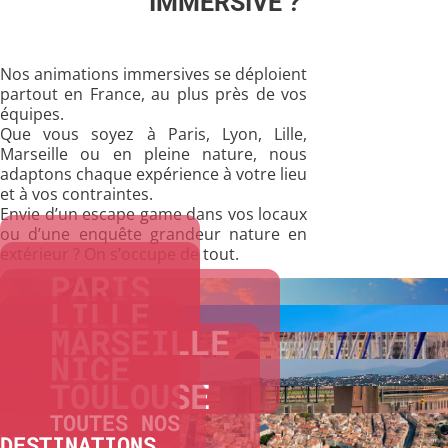
IMMERSIVE ?
Nos animations immersives se déploient
partout en France, au plus près de vos
équipes.
Que vous soyez à Paris, Lyon, Lille,
Marseille ou en pleine nature, nous
adaptons chaque expérience à votre lieu
et à vos contraintes.
Envie d’un
escape
game
dans vos locaux
ou d’une enquête grandeur nature en
extérieur ? On s’occupe de tout.
PARIS
LILLE
MARSEILLE
NICE
TOULOUSE
TOUTES NOS
DESTINATIONS