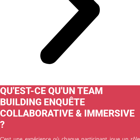
QU'EST-CE QU'UN TEAM
BUILDING ENQUÊTE
COLLABORATIVE & IMMERSIVE
?
C’est une expérience où chaque participant joue un rôle