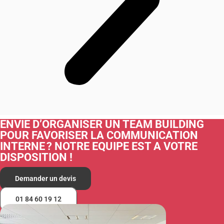
ENVIE D’ORGANISER UN TEAM BUILDING
POUR FAVORISER LA COMMUNICATION
INTERNE ? NOTRE EQUIPE EST A VOTRE
DISPOSITION !
Demander un devis
01 84 60 19 12