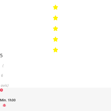
5
(
6
avis)
Min. 1h30