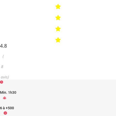
4.8
(
8
avis)
Min. 1h30
6 à +500