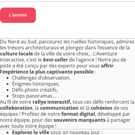
L’activité
Au programme
Les bénéfices
Le contexte
Du Nord au Sud, parcourez les ruelles historiques, admirez
les trésors architecturaux et plongez dans l’essence de la
culture locale
de la ville de votre choix… L’Aventure
Interactive, c’est le
best-seller
de l’agence ! Notre jeu de
piste a été conçu par des experts pour vous
offrir
l’expérience la plus captivante possible
:
Challenges d’observation,
Énigmes historiques,
Défis photo créatifs,
Stops panoramas…
Au fil de votre
rallye interactif,
tous ces défis renforcent la
collaboration
, la
communication
et la
cohésion
de vos
équipes ! Profitez de notre
format digital
, développé par
notre équipe, pour des
souvenirs marquants
à partager
avec toute votre équipe !
Explorez la ville
sous un nouveau jour :