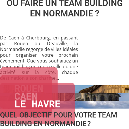
OÙ FAIRE UN TEAM BUILDING
EN NORMANDIE ?
De Caen à Cherbourg, en passant
par Rouen ou Deauville, la
Normandie
regorge de villes idéales
pour organiser votre prochain
événement. Que vous souhaitiez un
team building
en centre-ville ou une
activité sur la côte, chaque
destination a son charme…
ROUEN
CAEN
LE HAVRE
QUEL OBJECTIF POUR VOTRE TEAM
BUILDING EN NORMANDIE ?