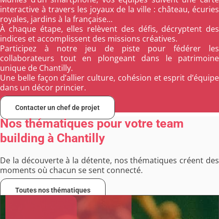
interactive à travers les joyaux de la ville : château, écuries
royales, jardins à la française…
À chaque étape, elles relèvent des défis, décryptent des
indices et accomplissent des missions créatives.
Participez à notre jeu de piste pour fédérer les
collaborateurs tout en plongeant dans le patrimoine
unique de Chantilly.
Une belle façon d’allier culture, cohésion et esprit d’équipe
dans un décor princier.
Contacter un chef de projet
Nos thématiques pour votre team
building à Chantilly
De la découverte à la détente, nos thématiques créent des
moments où chacun se sent connecté.
Toutes nos thématiques