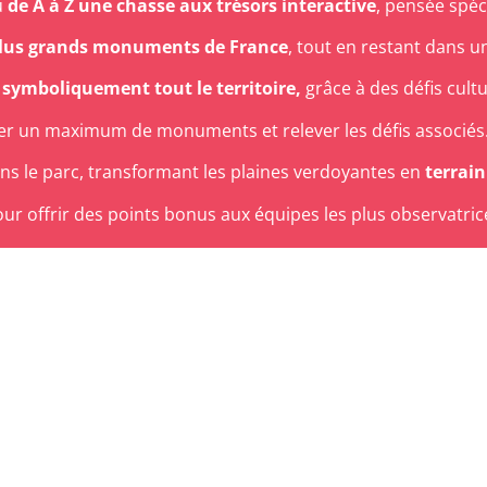
u
de A à Z une chasse aux trésors interactive
, pensée spéc
s plus grands monuments de France
, tout en restant dans u
 symboliquement tout le territoire,
grâce à des défis cult
ser un maximum de monuments et relever les défis associés
s le parc, transformant les plaines verdoyantes en
terrain
r offrir des points bonus aux équipes les plus observatric