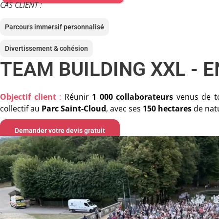
CAS CLIENT :
Parcours immersif personnalisé
Divertissement & cohésion
TEAM BUILDING XXL - 
Objectif client
:
Réunir
1 000 collaborateurs
venus de t
collectif au
Parc Saint-Cloud
, avec ses
150 hectares
de natu
Demander votre devis gratuit