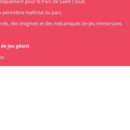
ifiquement pour le Parc de Saint-Cloud.
n périmètre maîtrisé du parc.
urels, des énigmes et des mécaniques de jeu immersives.
.
 de jeu géant
.
es.