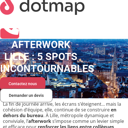
AFTERWORK
LILLE : 5 SPOTS
INCONTOURNABLES
Contactez nous
Demander un devis
La fin de journée arrive, les écrans s’éteignent… mais la
cohésion d’équipe, elle, continue de se construire
en
dehors du bureau
. À Lille, métropole dynamique et
conviviale, l’
afterwork
s’impose comme un levier simple
et efficace pour
renforcer les liens entre collègues
,