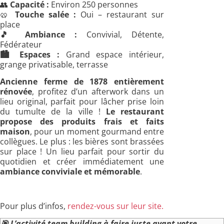
👥
Capacité :
Environ 250 personnes
🥨
Touche salée :
Oui – restaurant sur
place
🎵
Ambiance :
Convivial, Détente,
Fédérateur
🏙️
Espaces :
Grand espace intérieur,
grange privatisable, terrasse
Ancienne ferme de 1878 entièrement
rénovée
, profitez d’un afterwork dans un
lieu original, parfait pour lâcher prise loin
du tumulte de la ville !
Le restaurant
propose des produits frais et faits
maison
, pour un moment gourmand entre
collègues. Le plus : les bières sont brassées
sur place ! Un lieu parfait pour sortir du
quotidien et créer immédiatement une
ambiance conviviale et mémorable
.
Pour plus d’infos,
rendez-vous sur leur site.
🎯
L’activité team building à faire juste avant votre