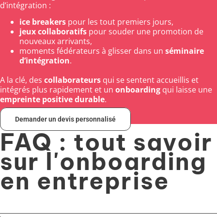
d’intégration :
ice breakers
pour les tout premiers jours,
jeux collaboratifs
pour souder une promotion de
nouveaux arrivants,
moments fédérateurs à glisser dans un
séminaire
d’intégration
.
A la clé, des
collaborateurs
qui se sentent accueillis et
intégrés plus rapidement et un
onboarding
qui laisse une
empreinte positive durable
.
Demander un devis personnalisé
FAQ : tout savoir
sur l'onboarding
en entreprise