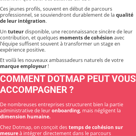
Ces jeunes profils, souvent en début de parcours
professionnel, se souviendront durablement de la
qualité
de leur intégration
.
Un
tuteur
disponible, une reconnaissance sincère de leur
contribution, et quelques
moments de cohésion
avec
l’équipe suffisent souvent à transformer un stage en
expérience positive.
Et voilà les nouveaux ambassadeurs naturels de votre
marque employeur
!
COMMENT DOTMAP PEUT VOUS
ACCOMPAGNER ?
De nombreuses entreprises structurent bien la partie
administrative de leur
onboarding
, mais négligent la
dimension humaine.
Chez Dotmap, on conçoit des
temps de cohésion sur
mesure
à intégrer directement dans le parcours