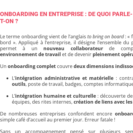
ONBOARDING EN ENTREPRISE : DE QUOI PARLE-
T-ON ?
Le terme onboarding vient de l’anglais
to bring on board
: «
bord ». Appliqué à l’entreprise, il désigne l’ensemble du
permet à un
nouveau collaborateur
de compr
environnement de travail
et de devenir
pleinement opér
Un
onboarding complet
couvre
deux dimensions indisso
L’
intégration administrative et matérielle
: contr
outils
, poste de travail, badges, comptes informatique
L’
intégration humaine et culturelle
: découverte de
équipes, des rites internes,
création de liens avec les
De nombreuses entreprises confondent encore
onboar
simple café d’accueil au premier jour. Erreur fatale !
Sans un accompagnement pensé sur plusieurs sema