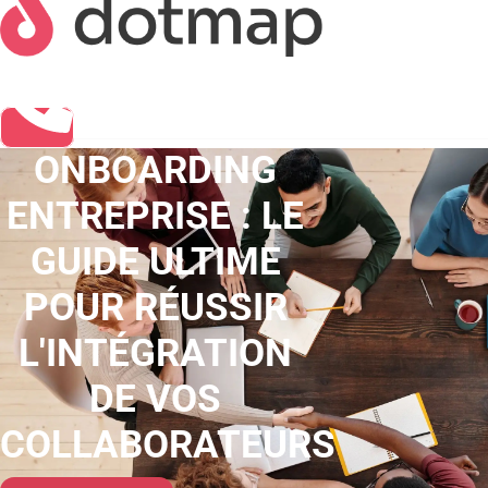
ONBOARDING
ENTREPRISE : LE
GUIDE ULTIME
POUR RÉUSSIR
L'INTÉGRATION
DE VOS
COLLABORATEURS