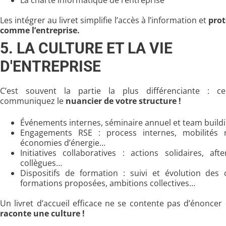
La charte informatique de l’entreprise
Les intégrer au livret simplifie l’accès à l’information et
prot
comme l’entreprise.
5. LA CULTURE ET LA VIE
D'ENTREPRISE
C’est souvent la partie la plus différenciante : c
communiquez le
nuancier de votre structure !
Événements internes, séminaire annuel et team build
Engagements RSE : process internes, mobilités r
économies d’énergie…
Initiatives collaboratives : actions solidaires, af
collègues…
Dispositifs de formation : suivi et évolution des
formations proposées, ambitions collectives…
Un livret d’accueil efficace ne se contente pas d’énoncer d
raconte une culture !